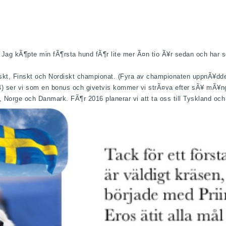
Jag kÃ¶pte min fÃ¶rsta hund fÃ¶r lite mer Ã¤n tio Ã¥r sedan och har sed
t, Finskt och Nordiskt championat. (Fyra av championaten uppnÃ¥dde vi
V-14) ser vi som en bonus och givetvis kommer vi strÃ¤va efter sÃ¥ mÃ¥
d, Norge och Danmark. FÃ¶r 2016 planerar vi att ta oss till Tyskland och