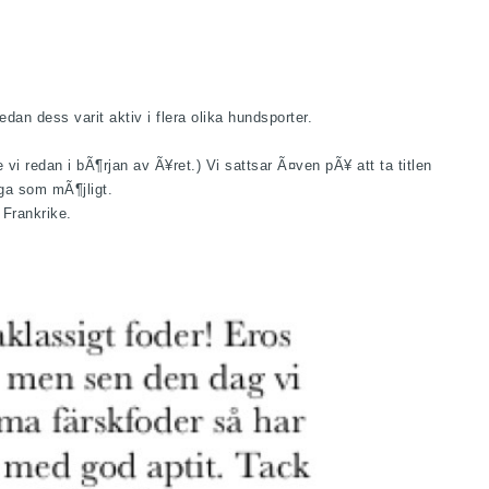
an dess varit aktiv i flera olika hundsporter.
 redan i bÃ¶rjan av Ã¥ret.) Vi sattsar Ã¤ven pÃ¥ att ta titlen
nga som mÃ¶jligt.
 Frankrike.