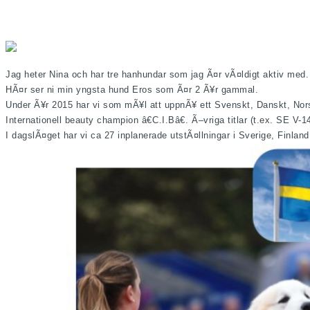
Jag heter Nina och har tre hanhundar som jag Ã¤r vÃ¤ldigt aktiv med. 
HÃ¤r ser ni min yngsta hund Eros som Ã¤r 2 Ã¥r gammal.
Under Ã¥r 2015 har vi som mÃ¥l att uppnÃ¥ ett Svenskt, Danskt, Norsk
Internationell beauty champion â€C.I.Bâ€. Ã–vriga titlar (t.ex. SE 
I dagslÃ¤get har vi ca 27 inplanerade utstÃ¤llningar i Sverige, Finlan